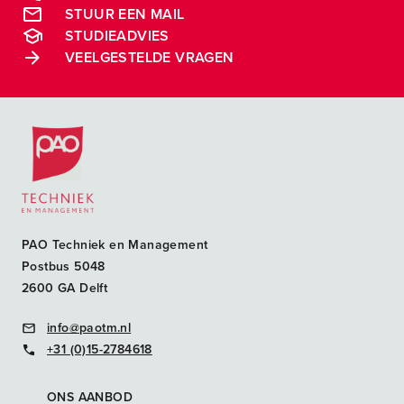
STUUR EEN MAIL
STUDIEADVIES
VEELGESTELDE VRAGEN
Postacademische cursussen, leergangen en opleidingen
PAO Techniek en Management
Postbus 5048
2600 GA Delft
info@paotm.nl
+31 (0)15-2784618
ONS AANBOD