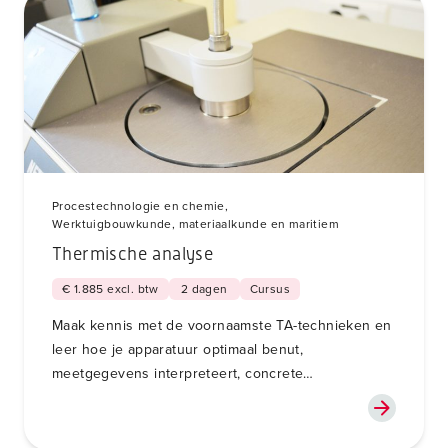
Procestechnologie en chemie,
Werktuigbouwkunde, materiaalkunde en maritiem
Thermische analyse
€ 1.885 excl. btw
2 dagen
Cursus
Maak kennis met de voornaamste TA-technieken en
leer hoe je apparatuur optimaal benut,
meetgegevens interpreteert, concrete
toepassingen vindt en koppelingen maakt met FTIR
en MS.