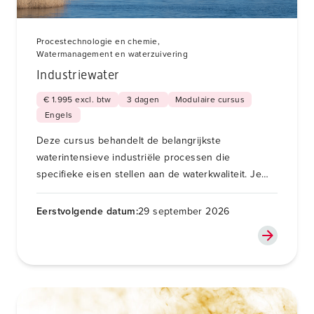
Procestechnologie en chemie,
Watermanagement en waterzuivering
Industriewater
€ 1.995 excl. btw
3 dagen
Modulaire cursus
Engels
Deze cursus behandelt de belangrijkste
waterintensieve industriële processen die
specifieke eisen stellen aan de waterkwaliteit. Je
leert hoe water tijdens het proces op de juiste
manier behandeld wordt waardoor recycling,
Eerstvolgende datum:
29 september 2026
hergebruik, terugwinning of veilige lozing mogelijk
is.