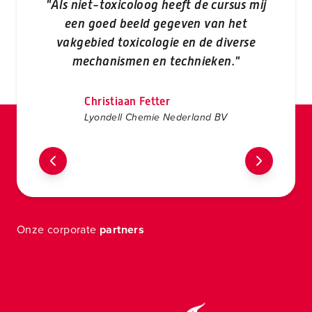
"Als niet-toxicoloog heeft de cursus mij
"V
een goed beeld gegeven van het
me
vakgebied toxicologie en de diverse
mechanismen en technieken."
Cu
Christiaan Fetter
Lyondell Chemie Nederland BV
Onze corporate
partners