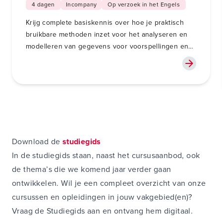
4 dagen
Incompany
Op verzoek in het Engels
Krijg complete basiskennis over hoe je praktisch
bruikbare methoden inzet voor het analyseren en
modelleren van gegevens voor voorspellingen en
besluitvorming en leer hoe generatieve AI, zoals
ChatGPT of Copilot, hierbij op een verantwoorde
manier ingezet kan worden.
Download de
studiegids
In de studiegids staan, naast het cursusaanbod, ook
de thema’s die we komend jaar verder gaan
ontwikkelen. Wil je een compleet overzicht van onze
cursussen en opleidingen in jouw vakgebied(en)?
Vraag de Studiegids aan en ontvang hem digitaal.