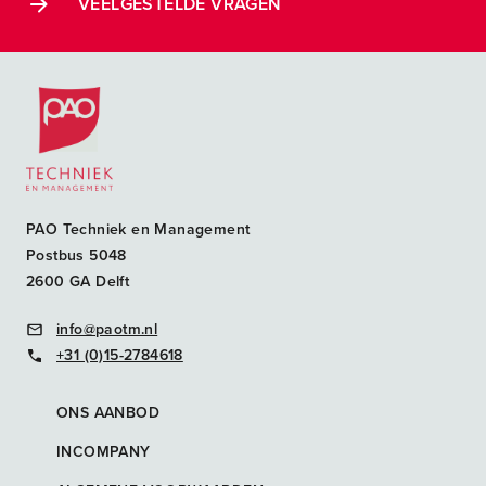
VEELGESTELDE VRAGEN
Postacademische cursussen, leergangen en opleidingen
PAO Techniek en Management
Postbus 5048
2600 GA Delft
info@paotm.nl
+31 (0)15-2784618
ONS AANBOD
INCOMPANY