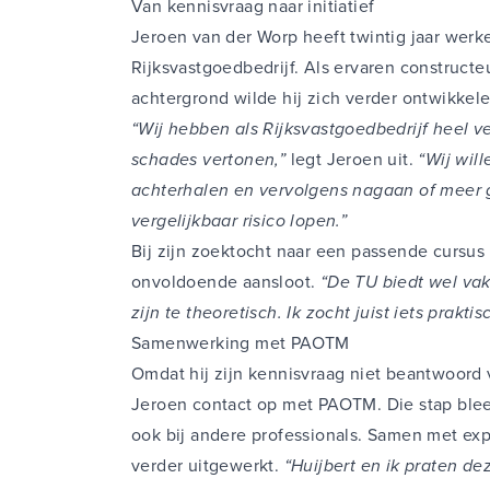
Van kennisvraag naar initiatief
Jeroen van der Worp heeft twintig jaar werker
Rijksvastgoedbedrijf. Als ervaren construct
achtergrond wilde hij zich verder ontwikke
“Wij hebben als Rijksvastgoedbedrijf heel v
schades vertonen,”
legt Jeroen uit.
“Wij wil
achterhalen en vervolgens nagaan of meer 
vergelijkbaar risico lopen.”
Bij zijn zoektocht naar een passende cursus
onvoldoende aansloot.
“De TU biedt wel va
zijn te theoretisch. Ik zocht juist iets prakt
Samenwerking met PAOTM
Omdat hij zijn kennisvraag niet beantwoord
Jeroen contact op met PAOTM. Die stap bleek
ook bij andere professionals. Samen met exp
verder uitgewerkt.
“Huijbert en ik praten de