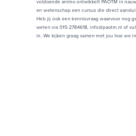
voldoende animo ontwikkelt PAOTM in nauwe
en wetenschap een cursus die direct aansluit
Heb jij ook een kennisvraag waarvoor nog g
weten via 015-2784618,
info@paotm.nl
of vu
in. We kijken graag samen met jou hoe we i