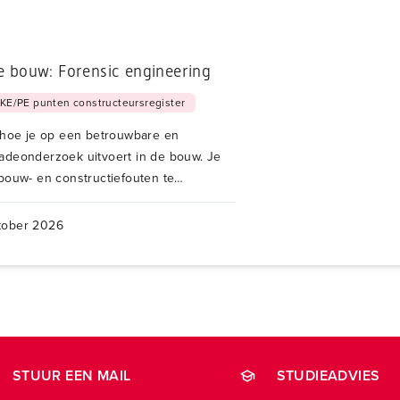
 bouw: Forensic engineering
 KE/PE punten constructeursregister
e hoe je op een betrouwbare en
adeonderzoek uitvoert in de bouw. Je
bouw- en constructiefouten te
 terug te leiden tot de werkelijke
tober 2026
STUUR EEN MAIL
STUDIEADVIES