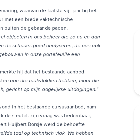
varing, waarvan de laatste vijf jaar bij het
eur met een brede vaktechnische
len buiten de gebaande paden.
eel objecten in ons beheer die zo nu en dan
len de schades goed analyseren, de oorzaak
gebouwen in onze portefeuille een
 merkte hij dat het bestaande aanbod
kken aan die raakvlakken hebben, maar die
isch, gericht op mijn dagelijkse uitdagingen.”
 vond in het bestaande cursusaanbod, nam
 de sleutel: zijn vraag was herkenbaar,
ert Huijbert Borsje werd de behoefte
zelfde taal op technisch vlak. We hebben