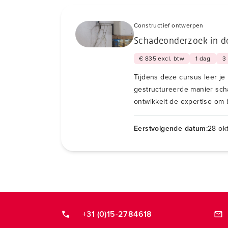
Constructief ontwerpen
Schadeonderzoek in de
€ 835 excl. btw
1 dag
3
Tijdens deze cursus leer j
gestructureerde manier sch
ontwikkelt de expertise om 
herkennen, te analyseren en
oorzaak.
Eerstvolgende datum:
28 ok
+31 (0)15-2784618