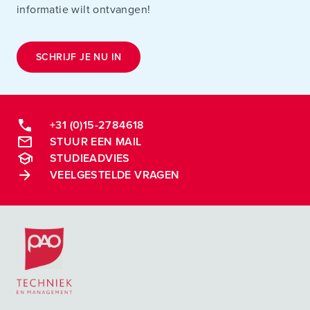
informatie wilt ontvangen!
SCHRIJF JE NU IN
+31 (0)15-2784618
STUUR EEN MAIL
STUDIEADVIES
VEELGESTELDE VRAGEN
Postacademische cursussen, leergangen en opleidingen