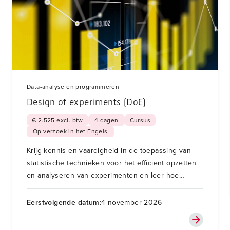
Data-analyse en programmeren
Design of experiments (DoE)
€ 2.525 excl. btw
4 dagen
Cursus
Op verzoek in het Engels
Krijg kennis en vaardigheid in de toepassing van
statistische technieken voor het efficient opzetten
en analyseren van experimenten en leer hoe
generatieve AI, zoals ChatGPT of Copilot, hierbij op
een verantwoorde manier ingezet kan worden.
Eerstvolgende datum:
4 november 2026