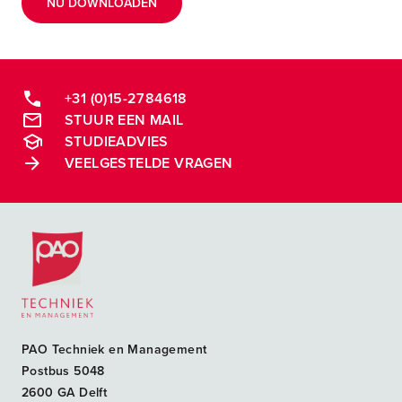
NU DOWNLOADEN
+31 (0)15-2784618
STUUR EEN MAIL
STUDIEADVIES
VEELGESTELDE VRAGEN
Postacademische cursussen, leergangen en opleidingen
PAO Techniek en Management
Postbus 5048
2600 GA Delft