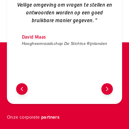
dui
Veilige omgeving om vragen te stellen en
antwoorden worden op een goed
bruikbare manier gegeven. "
Cu
David Maas
Hoogheemraadschap De Stichtse Rijnlanden
Onze corporate
partners