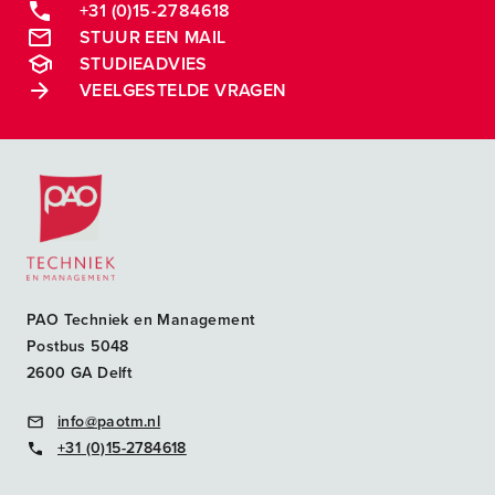
+31 (0)15-2784618
STUUR EEN MAIL
STUDIEADVIES
VEELGESTELDE VRAGEN
Postacademische cursussen, leergangen en opleidingen
PAO Techniek en Management
Postbus 5048
2600 GA Delft
info@paotm.nl
+31 (0)15-2784618