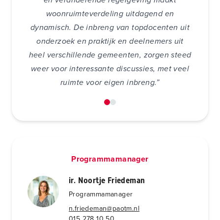
woonruimteverdeling uitdagend en
is
“
dynamisch. De inbreng van topdocenten uit
ral
ie
onderzoek en praktijk en deelnemers uit
heel verschillende gemeenten, zorgen steed
weer voor interessante discussies, met veel
ruimte voor eigen inbreng.”
Programmamanager
ir. Noortje Friedeman
Programmamanager
n.friedeman@paotm.nl
015 278 10 50