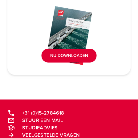
NU DOWNLOADEN
+31 (0)15-2784618
STUUR EEN MAIL
STUDIEADVIES
VEELGESTELDE VRAGEN