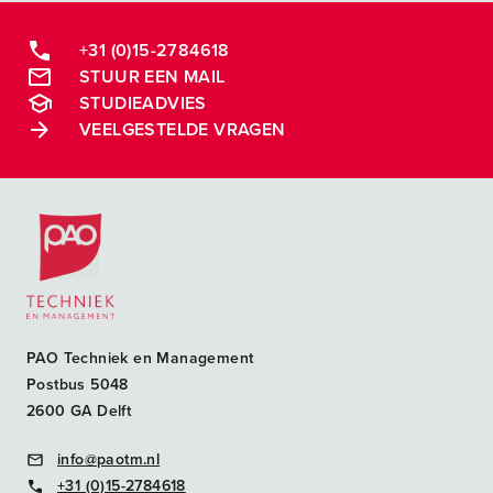
+31 (0)15-2784618
STUUR EEN MAIL
STUDIEADVIES
VEELGESTELDE VRAGEN
Postacademische cursussen, leergangen en opleidingen
PAO Techniek en Management
Postbus 5048
2600 GA Delft
info@paotm.nl
+31 (0)15-2784618