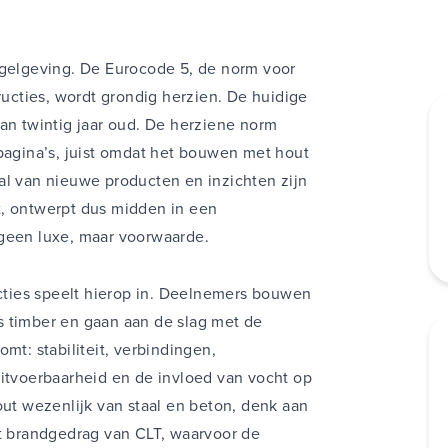
egelgeving. De Eurocode 5, de norm voor
cties, wordt grondig herzien. De huidige
dan twintig jaar oud. De herziene norm
 pagina’s, juist omdat het bouwen met hout
al van nieuwe producten en inzichten zijn
t, ontwerpt dus midden in een
 geen luxe, maar voorwaarde.
ties speelt hierop in. Deelnemers bouwen
s timber en gaan aan de slag met de
mt: stabiliteit, verbindingen,
uitvoerbaarheid en de invloed van vocht op
out wezenlijk van staal en beton, denk aan
et brandgedrag van CLT, waarvoor de