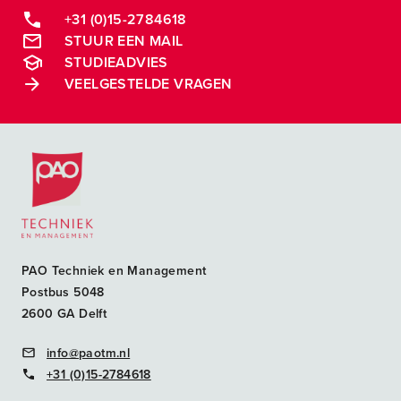
+31 (0)15-2784618
STUUR EEN MAIL
STUDIEADVIES
VEELGESTELDE VRAGEN
Postacademische cursussen, leergangen en opleidingen
PAO Techniek en Management
Postbus 5048
2600 GA Delft
info@paotm.nl
+31 (0)15-2784618