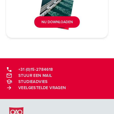
NU DOWNLOADEN
+31 (0)15-2784618
STUUR EEN MAIL
STUDIEADVIES
VEELGESTELDE VRAGEN
Postacademische cursussen, leergangen en opleidingen