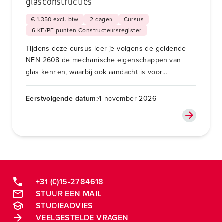
glasconstructies
€ 1.350 excl. btw
2 dagen
Cursus
6 KE/PE-punten Constructeursregister
Tijdens deze cursus leer je volgens de geldende
NEN 2608 de mechanische eigenschappen van
glas kennen, waarbij ook aandacht is voor
duurzaamheid, verbindingen en innovaties.
Eerstvolgende datum:
4 november 2026
+31 (0)15-2784618
STUUR EEN MAIL
STUDIEADVIES
VEELGESTELDE VRAGEN