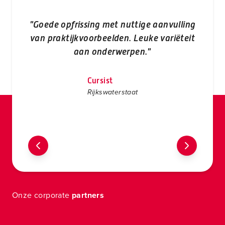
"Goede opfrissing met nuttige aanvulling
"P
van praktijkvoorbeelden. Leuke variëteit
Vo
aan onderwerpen."
Cursist
Rijkswaterstaat
Onze corporate
partners