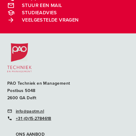
STUUR EEN MAIL
STUDIEADVIES
VEELGESTELDE VRAGEN
Postacademische cursussen, leergangen en opleidingen
PAO Techniek en Management
Postbus 5048
2600 GA Delft
info@paotm.nl
+31 (0)15-2784618
ONS AANBOD