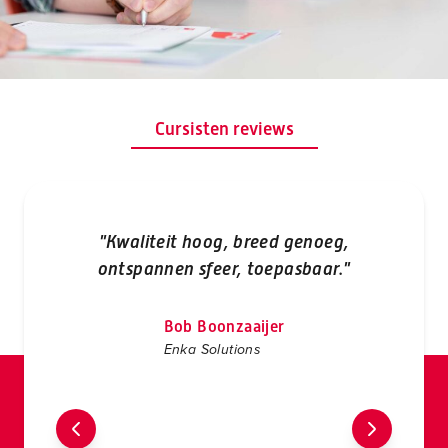
Cursisten reviews
"
"Kwaliteit hoog, breed genoeg,
ontspannen sfeer, toepasbaar."
gr
Bob Boonzaaijer
Enka Solutions