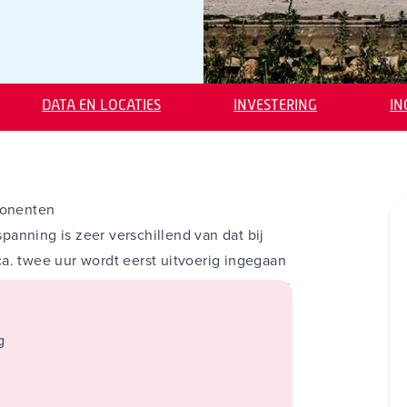
DATA EN LOCATIES
INVESTERING
I
ponenten
spanning is zeer verschillend van dat bij
a. twee uur wordt eerst uitvoerig ingegaan
elijkspanning toegesneden behandeling van:
g