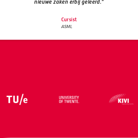
nieuwe zaken erbij geleerd."
Cursist
ASML