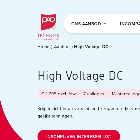
Postacademische cursussen, leergangen en 
ONS AANBOD
INCOMP
Home
⟩
Aanbod
⟩
High Voltage DC
High Voltage DC
€ 1.295 excl. btw
7 colleges
Mastercolleg
Krijg inzicht in de verschillende aspecten die vo
gelijkspanningen.
INSCHRIJVEN INTERESSELIJST