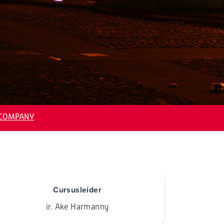
NCOMPANY
Cursusleider
ir. Ake Harmanny