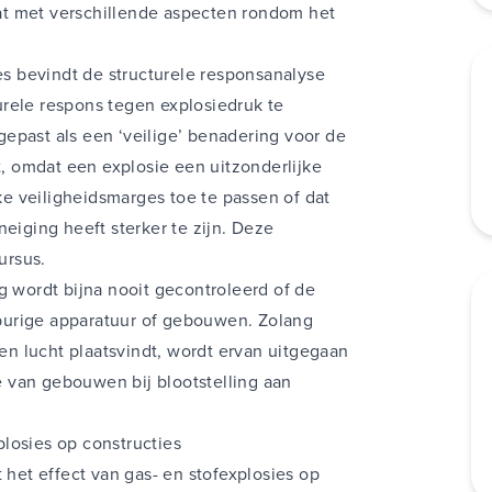
at met verschillende aspecten rondom het
ies bevindt de structurele responsanalyse
rele respons tegen explosiedruk te
epast als een ‘veilige’ benadering voor de
 omdat een explosie een uitzonderlijke
jke veiligheidsmarges toe te passen of dat
neiging heeft sterker te zijn. Deze
ursus.
g wordt bijna nooit gecontroleerd of de
burige apparatuur of gebouwen. Zolang
pen lucht plaatsvindt, wordt ervan uitgegaan
te van gebouwen bij blootstelling aan
losies op constructies
et effect van gas- en stofexplosies op