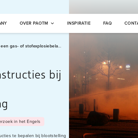
opleidingen
ANY
OVER PAOTM
INSPIRATIE
FAQ
CONT
n gas- of stofexplosiebelasting
tructies bij
ng
rzoek in het Engels
cties te bepalen bij blootstelling