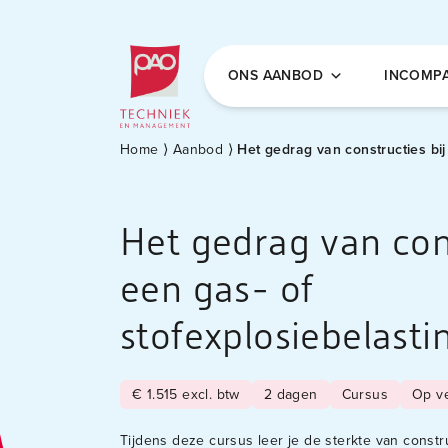
Postacademische cursussen, leergangen en 
ONS AANBOD
INCOMP
Home
⟩
Aanbod
⟩
Het gedrag van constructies bij ee
Het gedrag van cons
een gas- of
stofexplosiebelasti
€ 1.515 excl. btw
2 dagen
Cursus
Op ve
Tijdens deze cursus leer je de sterkte van constru