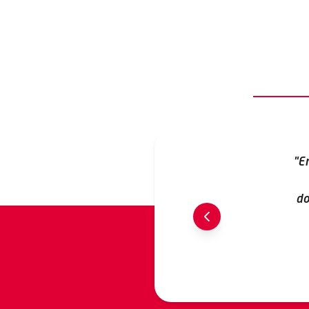
"E
do