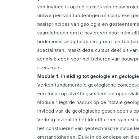
Royal Hasko
van invloed is op het succes van bouwprojec
ontwerpen van funderingen in complexe geo
basisprincipes van geologie en gesteentem
vaardigheden om te navigeren door ruimtelij
bodemomstandigheden in grond- en funderi
specialisten, maakt deze cursus deel uit va
kennis bieden voor het beheren van bouwpr
scenario’s.
Module 1. Inleiding tot geologie en geolog
Verken fundamentele geologische concepten,
een focus op afzettingsmilieus en oppervla
Module 1 legt de nadruk op de “totale geolo
invloed van de geologische geschiedenis 
Verkrijg inzicht in het identificeren van ris
het construeren van geotechnische modelle
omstandigheden. Duik in de ondiepe en diep