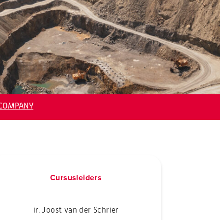
NCOMPANY
Cursusleiders
ir. Joost van der Schrier
dr. ir