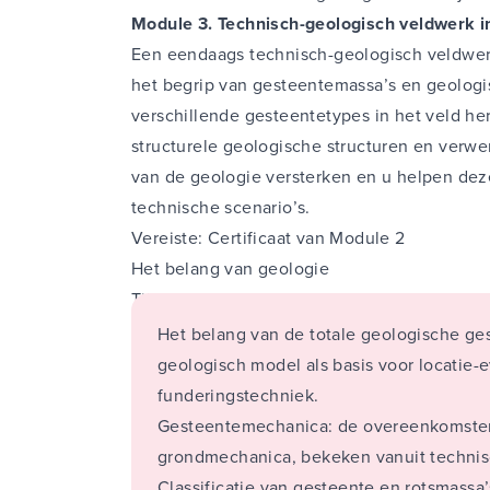
Module 3. Technisch-geologisch veldwerk in
Een eendaags technisch-geologisch veldwe
het begrip van gesteentemassa’s en geologis
verschillende gesteentetypes in het veld he
structurele geologische structuren en verwer
van de geologie versterken en u helpen dez
technische scenario’s.
Vereiste: Certificaat van Module 2
Het belang van geologie
Tijdens deze cursus komen de volgende on
Het belang van de totale geologische ge
geologisch model als basis voor locatie-
funderingstechniek.
Gesteentemechanica: de overeenkomsten
grondmechanica, bekeken vanuit technis
Classificatie van gesteente en rotsmassa’