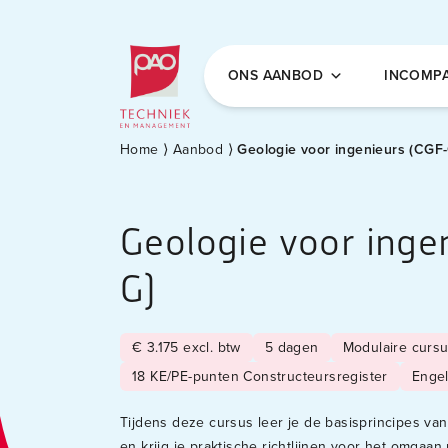
Postacademische cursussen, leergangen en 
ONS AANBOD
INCOMP
Home
⟩
Aanbod
⟩
Geologie voor ingenieurs (CGF
Geologie voor inge
G)
€ 3.175 excl. btw
5 dagen
Modulaire curs
18 KE/PE-punten Constructeursregister
Enge
Tijdens deze cursus leer je de basisprincipes v
en krijg je praktische richtlijnen voor het omgaan m