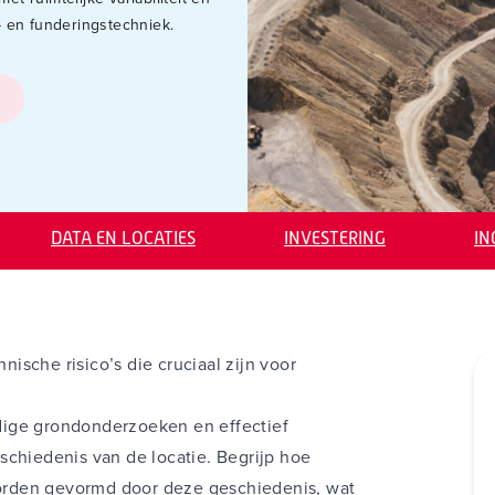
en funderingstechniek.
DATA EN LOCATIES
INVESTERING
I
sche risico’s die cruciaal zijn voor
dige grondonderzoeken en effectief
schiedenis van de locatie. Begrijp hoe
er Schrier
dr. ir. Siefko Slob
orden gevormd door deze geschiedenis, wat