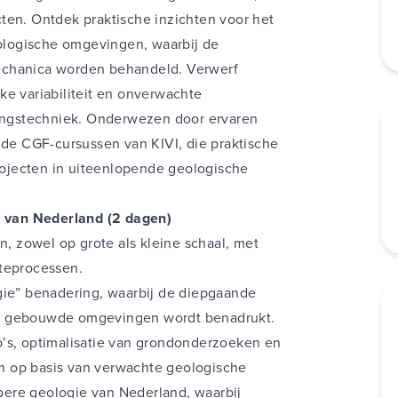
ningDHV
Cohere Consultants
ten. Ontdek praktische inzichten voor het
logische omgevingen, waarbij de
echanica worden behandeld. Verwerf
ke variabiliteit en onverwachte
ngstechniek. Onderwezen door ervaren
n de CGF-cursussen van KIVI, die praktische
ojecten in uiteenlopende geologische
ie van Nederland (2 dagen)
 zowel op grote als kleine schaal, met
kteprocessen.
gie” benadering, waarbij de diepgaande
op gebouwde omgevingen wordt benadrukt.
ico’s, optimalisatie van grondonderzoeken en
n op basis van verwachte geologische
ere geologie van Nederland, waarbij