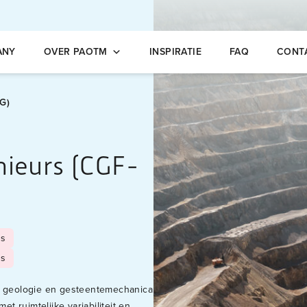
opleidingen
ANY
OVER PAOTM
INSPIRATIE
FAQ
CONT
-G)
nieurs (CGF-
us
ls
an geologie en gesteentemechanica
et ruimtelijke variabiliteit en