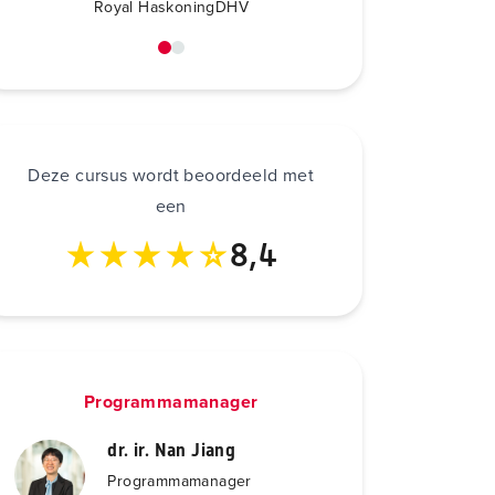
Royal HaskoningDHV
Cohere
Deze cursus wordt beoordeeld met
een
8,4
Programmamanager
dr. ir. Nan Jiang
Programmamanager