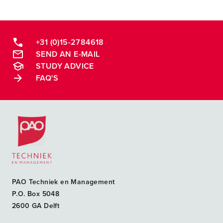
+31 (0)15-2784618
SEND AN E-MAIL
STUDY ADVICE
FAQ'S
Postacademische cursussen, leergangen en opleidingen
PAO Techniek en Management
P.O. Box 5048
2600 GA Delft