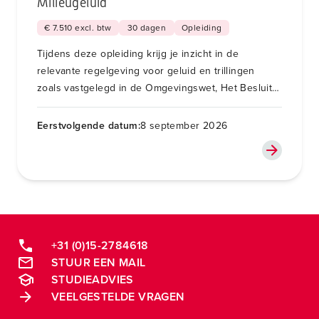
Milieugeluid
€ 7.510 excl. btw
30 dagen
Opleiding
Tijdens deze opleiding krijg je inzicht in de
relevante regelgeving voor geluid en trillingen
zoals vastgelegd in de Omgevingswet, Het Besluit
Bouwwerken Leefomgeving en NEN normen.
Eerstvolgende datum:
8 september 2026
+31 (0)15-2784618
STUUR EEN MAIL
STUDIEADVIES
VEELGESTELDE VRAGEN