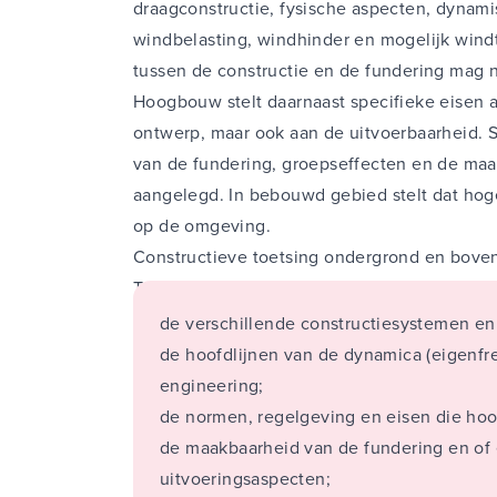
draagconstructie, fysische aspecten, dynam
windbelasting, windhinder en mogelijk wind
tussen de constructie en de fundering mag 
Constructief o
Hoogbouw stelt daarnaast specifieke eisen a
ir. Gabriël St
ontwerp, maar ook aan de uitvoerbaarheid. S
Mos Grondmech
van de fundering, groepseffecten en de maa
“Het tijdig onde
aangelegd. In bebouwd gebied stelt dat hog
beheersen van risico’
op de omgeving.
het om de ondergr
Constructieve toetsing ondergrond en bov
doorslaggevend be
Tijdens de cursus leer je meer over:
welslagen van uw pro
de verschillende constructiesystemen en 
uiteraard in de ontw
de hoofdlijnen van de dynamica (eigenfr
tijdens de realisatie 
engineering;
in de gebruiksfase.
de normen, regelgeving en eisen die hoo
opgedane praktij
de maakbaarheid van de fundering en of
achtergronden 
uitvoeringsaspecten;
geotechnische mech