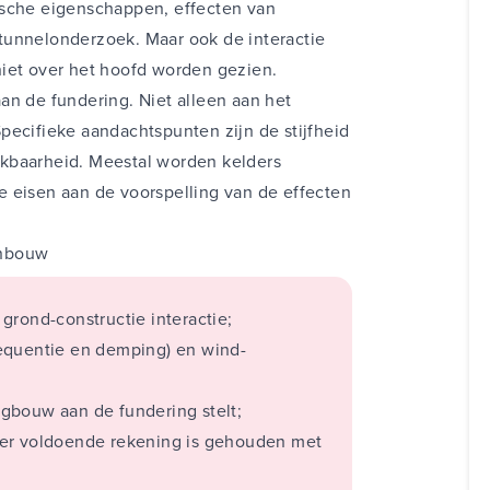
ische eigenschappen, effecten van
tunnelonderzoek. Maar ook de interactie
niet over het hoofd worden gezien.
ntwerpen
an de fundering. Niet alleen aan het
eenbergen
pecifieke aandachtspunten zijn de stijfheid
anica BV
kbaarheid. Meestal worden kelders
rkennen en
e eisen aan de voorspelling van de effecten
s is, zeker als
Constructief ontwerpen
ond gaat, van
ing. Jasper Vosdingh Bessem
enbouw
lang voor het
Mos Grondmechanica BV
ject. Dit geldt
“Om hoog te kunnen bouwen op de
grond-constructie interactie;
erpfase maar ook
Nederlandse slappe grond is letterlijk
equentie en demping) en wind-
en na oplevering
en figuurlijk diepgaand onderzoek
 Graag deel ik
naar de ondergrond benodigd.”
gbouw aan de fundering stelt;
kervaring en
 er voldoende rekening is gehouden met
omtrent de
anismen en het