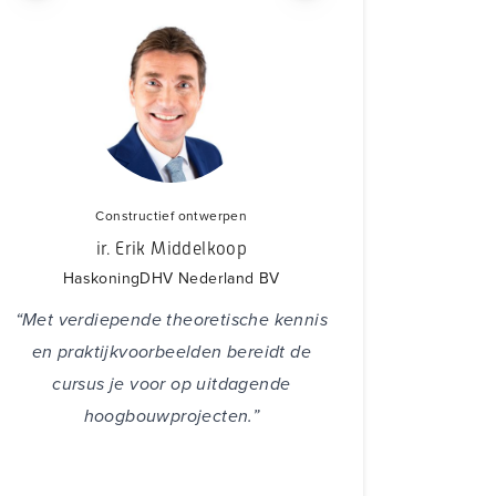
Constru
ir. Gabr
Mos Gro
“Het tijdi
beheersen van r
Constructief ontwerpen
het om de on
ir. Erik Middelkoop
doorslaggeve
HaskoningDHV Nederland BV
welslagen van 
“Met verdiepende theoretische kennis
uiteraard in de
en praktijkvoorbeelden bereidt de
tijdens de reali
cursus je voor op uitdagende
in de gebruik
hoogbouwprojecten.”
opgedane pr
achtergro
geotechnische