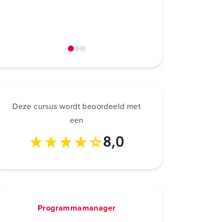
modelleren van 
een r
Deze cursus wordt beoordeeld met
een
8,0
Programmamanager