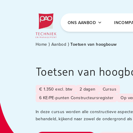
Postacademische cursussen, leergangen en 
ONS AANBOD
INCOMP
Home
⟩
Aanbod
⟩
Toetsen van hoogbouw
Toetsen van hoog
€ 1.350 excl. btw
2 dagen
Cursus
6 KE/PE-punten Constructeursregister
Op ve
In deze cursus worden alle constructieve aspect
behandeld, kijkend naar zowel de ondergrond al