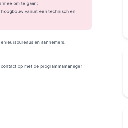
aarmee om te gaan;
sen die hierbij
r hoogbouw vanuit een technisch en
len.”
genieursbureaus en aannemers,
em contact op met de programmamanager