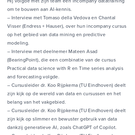
Hij volgde met zijn team een incompany datatraining
om te bouwen aan AI-kennis.
–
Interview met Tomaso della Vedova en Chantal
Visser (Endress + Hauser)
, over hun incompany cursus
op het gebied van data mining en predictive
modeling.
–
Interview met deelnemer Mateen Asad
(BearingPoint),
die een combinatie van de cursus
Practical data science with R en Time series analysis
and forecasting volgde.
–
Cursusleider dr. Koo Rijpkema (TU Eindhoven) deelt
zijn kijk op de wereld van data en cursussen
en het
belang van het vakgebied.
–
Cursusleider dr. Koo Rijpkema (TU Eindhoven) deelt
zijn kijk op slimmer en bewuster gebruik van data
dankzij generatieve AI
, zoals ChatGPT of Copilot.