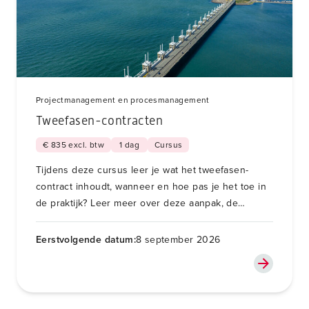
Projectmanagement en procesmanagement
Tweefasen-contracten
€ 835 excl. btw
1 dag
Cursus
Tijdens deze cursus leer je wat het tweefasen-
contract inhoudt, wanneer en hoe pas je het toe in
de praktijk? Leer meer over deze aanpak, de
samenwerking en nieuwe rollen voor
opdrachtgever en opdrachtnemer.
Eerstvolgende datum:
8 september 2026