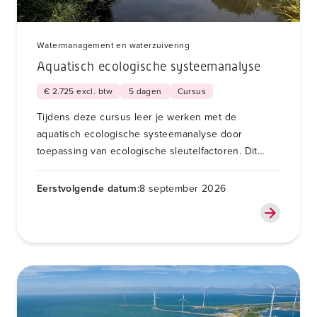
Watermanagement en waterzuivering
Aquatisch ecologische systeemanalyse
€ 2.725 excl. btw
5 dagen
Cursus
Tijdens deze cursus leer je werken met de
aquatisch ecologische systeemanalyse door
toepassing van ecologische sleutelfactoren. Dit
helpt je bij invulling van het derde
Stroomgebiedbeheerplan voor de KRW.
Eerstvolgende datum:
8 september 2026