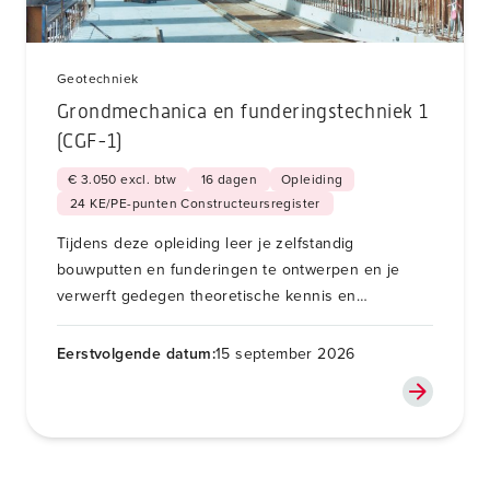
Geotechniek
Grondmechanica en funderingstechniek 1
(CGF-1)
€ 3.050 excl. btw
16 dagen
Opleiding
24 KE/PE-punten Constructeursregister
Tijdens deze opleiding leer je zelfstandig
bouwputten en funderingen te ontwerpen en je
verwerft gedegen theoretische kennis en
ontwerpvaardigheid in de grondmechanica en
funderingstechniek.
Eerstvolgende datum:
15 september 2026